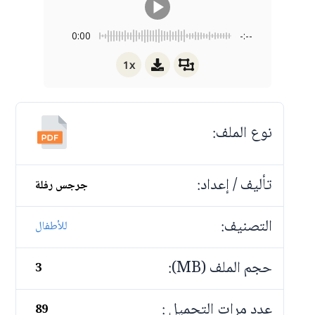
0:00
-:--
1x
نوع الملف:
تأليف / إعداد:
جرجس رفلة
التصنيف:
للأطفال
حجم الملف (MB):
3
عدد مرات التحميل :
89