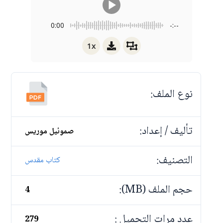
0:00
-:--
1x
نوع الملف:
تأليف / إعداد:
صموئيل موريس
التصنيف:
كتاب مقدس
حجم الملف (MB):
4
عدد مرات التحميل :
279