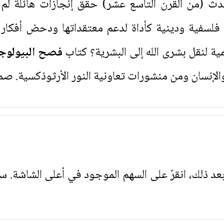
حدث (من القرن التاسع عشر) حقّق إنجازات هائلة لم 
لسفية ودينية كأداة لدعم معتقداتها ودحض أفكار م
لمية لنقل بشرى الله إلى البشرية؟ كتاب
فصح البيولوجي
الإنسان ومن منشورات تعاونية النور الأرثوذكسية. صم
. بعد ذلك، انقرّ على السهم الموجود في أعلى الشاشة. س