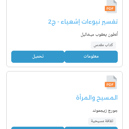
تفسير نبوءات إشعياء - ج2
أنطون يعقوب ميخائيل
كتاب مقدس
معلومات
تحميل
المسيح والمرأة
جورج زيجموند
ثقافة مسيحية