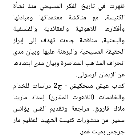
ظهرت في تاريخ الفكر المسيحي منذ نشأة
الكنيسة. مع مناقشة معتقداتها ومبادئها
وأفكارها اللاهوتية والعقائدية والفلسفية
والبحثية، مناقشة جاءت تهدف إلى إبراز
الحقيقة المسيحية والبرهنة عليها وبيان مدى
انحراف المذاهب المعاصرة وبيان مدى ابتعادها
عن الإيمان الرسولي.
كتاب
عيش متحكيش - ج2
دراسات للخدام
والخادمات (اللاهوت المقارن) إعداد مارينا
ملاك فاروق. مراجعة وتقديم القس يؤانس
سمير. من منشورات كنيسة الشهيد العظيم مار
جرجس بميت غمر.