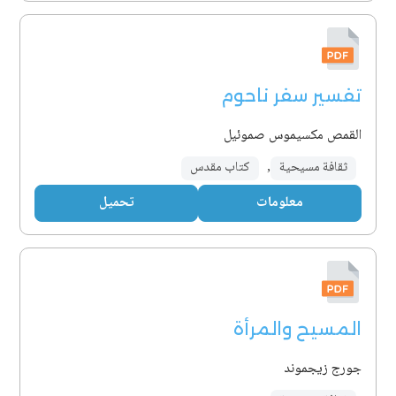
تفسير سفر ناحوم
القمص مكسيموس صموئيل
ثقافة مسيحية
,
كتاب مقدس
معلومات
تحميل
المسيح والمرأة
جورج زيجموند