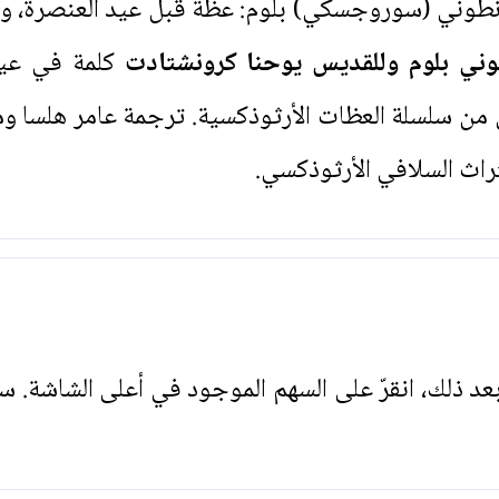
أنطوني (سوروجسكي) بلوم: عظة قبل عيد العنصرة، و
ني بلوم وللقديس يوحنا كرونشتادت
كلمة في عيد 
 من سلسلة العظات الأرثوذكسية. ترجمة عامر هلسا وم
تراث السلافي الأرثوذكسي.
. بعد ذلك، انقرّ على السهم الموجود في أعلى الشاشة. س