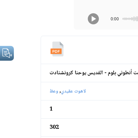
0:00
يت أنطوني بلوم - القديس يوحنا كرونشتادت
,
لاهوت عقيدي
وعظ
1
302