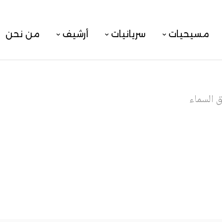
مسيحيات
سريانيات
أرشيف
من نحن
 السماء