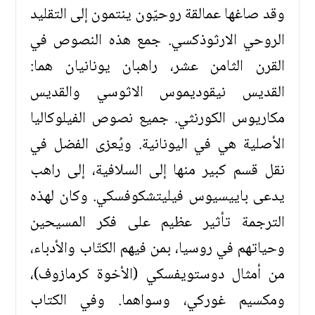
وقد صاغها عمالقة روحيّون ينتمون إلى التقليد
الروحي الارثوذكسي. جمع هذه النصوص في
القرن الثامن عشر، راهبان يونانيان هما:
القديس نيقوديموس الاثوسي والقديس
مكاريوس الكورنثي. جميع نصوص الفيلوكاليا
الأصلية هي في اليونانية. ويُعزى الفضل في
نقل قسم كبير منها إلى السلافية، إلى راهب
يدعى باييسيوس فيليتشكوفسكي. وكان لهذه
الترجمة تأثير عظيم على فكر المسيحين
وحياتهم في روسيا، بمن فيهم الكتّاب والأدباء،
من أمثال دوستويفسكي (الأخوة كرمازوف)،
ومكسيم غوركي، وسواهما. وفي الكتاب