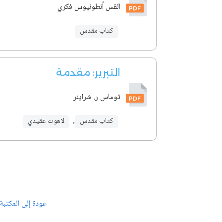
القس أنطونيوس فكري
كتاب مقدس
التبرير: مقدمة
توماس ر. شراينر
كتاب مقدس
,
لاهوت عقيدي
عودة إلى المكتبة