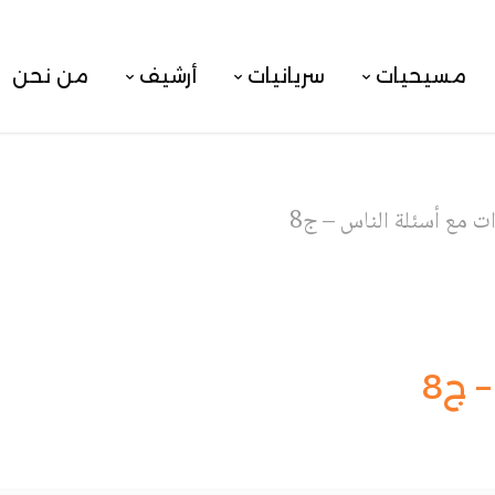
مسيحيات
سريانيات
أرشيف
من نحن
ت مع أسئلة الناس – ج8
 ج8