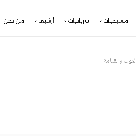
مسيحيات
سريانيات
أرشيف
من نحن
لموت والقيامة