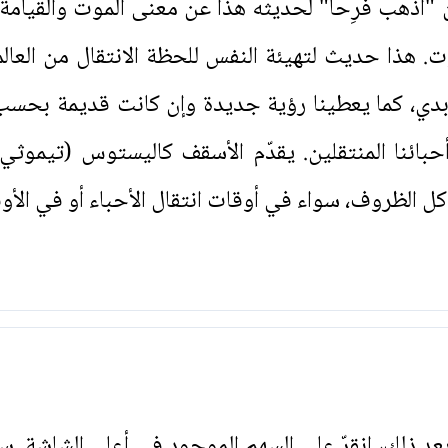
اذهب فرِحاً" لحديثه هذا عن معنى الموت والقيام
. هذا حديث لتهيئة النفس للحظة الانتقال من العالم
أبدي، كما يعطينا رؤية جديدة وإن كانت قديمة بحسب ا
حبائنا المنتقلين. يقدّم الأسقف كاليستوس (تيموثي 
كل الظروف، سواء في أوقات انتقال الأحباء أو في ال
. بعد ذلك، انقرّ على السهم الموجود في أعلى الشاشة. س