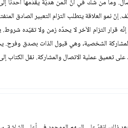
صال. وما من شك في أنّ أثمن هديّة يقدّمها أحدنا إل
 إنّ نمو العلاقة يتطلب التزام التعبير الصادق المنف
ّه قرار التزام الآخر لا يحدّه زمن ولا تقيّده شرو
ها المشاركة الشخصية، وهي قبول الذات بصدق وفرح. ي
على تعميق عملية الاتصال والمشاركة. نقل الكتاب إلى
. بعد ذلك، انقرّ على السهم الموجود في أعلى الشاشة. س