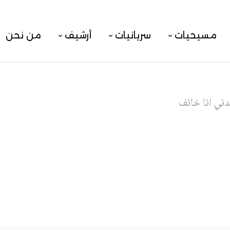
مسيحيات
سريانيات
أرشيف
من نحن
ني انا خائف