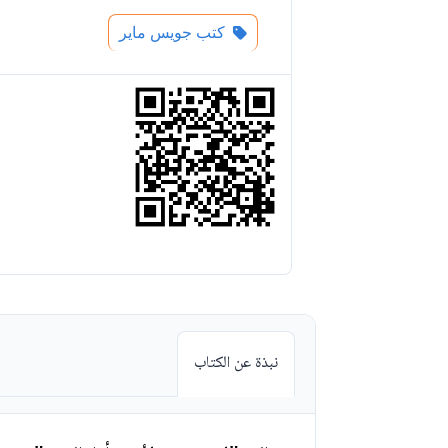
كتب جويس ماير
نبذة عن الكتاب