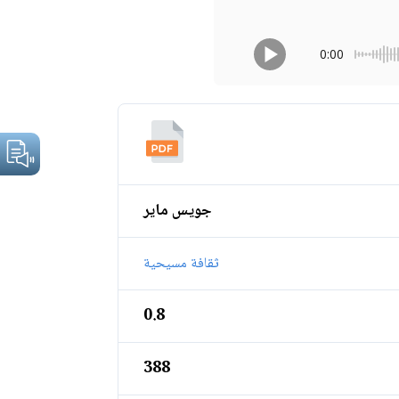
0:00
جويس ماير
ثقافة مسيحية
0.8
388