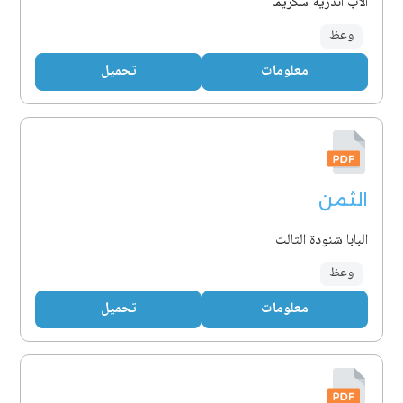
الأب اندريه سكريما
وعظ
معلومات
تحميل
الثمن
البابا شنودة الثالث
وعظ
معلومات
تحميل