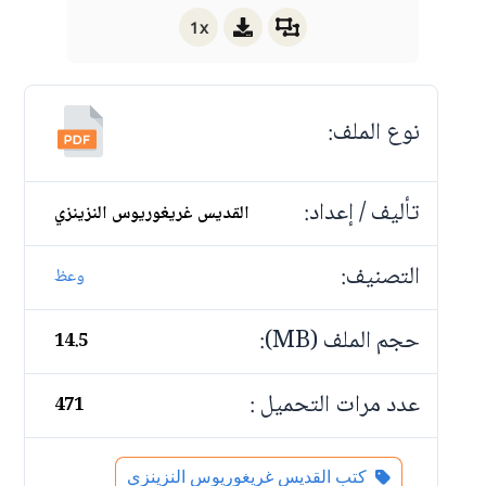
1x
نوع الملف:
تأليف / إعداد:
القديس غريغوريوس النزينزي
التصنيف:
وعظ
حجم الملف (MB):
14.5
عدد مرات التحميل :
471
كتب القديس غريغوريوس النزينزي