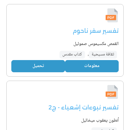
تفسير سفر ناحوم
القمص مكسيموس صموئيل
ثقافة مسيحية
,
كتاب مقدس
معلومات
تحميل
تفسير نبوءات إشعياء - ج2
أنطون يعقوب ميخائيل