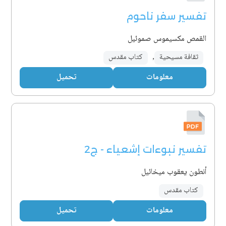
تفسير سفر ناحوم
القمص مكسيموس صموئيل
ثقافة مسيحية
,
كتاب مقدس
معلومات
تحميل
تفسير نبوءات إشعياء - ج2
أنطون يعقوب ميخائيل
كتاب مقدس
معلومات
تحميل