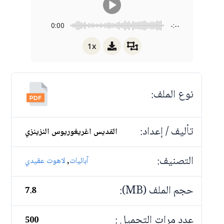
0:00
-:--
1x
نوع الملف:
تأليف / إعداد:
القديس اغريغوريوس النزينزي
التصنيف:
,
آبائيات
لاهوت عقيدي
حجم الملف (MB):
7.8
عدد مرات التحميل :
500