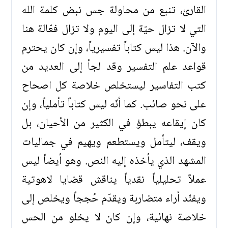
القارئ، تنبع من محاولة جس نبض كلمة الله
التي لا تزال حيّة إلى اليوم ولا تزال فعّالة هنا
والآن. هذا ليس كتاباً تفسيرياً، وإن كان يحترم
قواعد علم التفسير وقد لجأ إلى العديد من
كتب التفاسير ليستخلص خلاصة كل اصحاح
على نحو صائب. كما أنّه ليس كتاباً تأملياً، وإن
كان إيقاعه يبطؤ في الكثير من الأحيان، بل
ويقف، ليتأمل ويستطعم ويهيم في جماليات
المشهد الذي يأخذه إليه النص. وهو أيضاً ليس
عملاً تحليلياً نقدياً يناقش قضايا لاهوتية
ويفنّد أراء متضاربة ويقدّم حُججاً ويخلص إلى
خلاصة نهائية، وإن كان لا يخلو من الحس