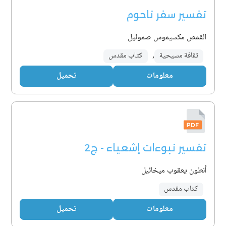
تفسير سفر ناحوم
القمص مكسيموس صموئيل
ثقافة مسيحية
,
كتاب مقدس
معلومات
تحميل
تفسير نبوءات إشعياء - ج2
أنطون يعقوب ميخائيل
كتاب مقدس
معلومات
تحميل