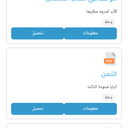
الأب اندريه سكريما
وعظ
معلومات
تحميل
الثمن
البابا شنودة الثالث
وعظ
معلومات
تحميل