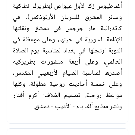
أغناطيوس زكا الأول عيواص (بطريرك انطاكية
وسائر المشرق للسريان الأرثوذكس)، في
كاتدرائية مار جرجس في دمشق ونقلتها
الإذاعة السورية في حينها، وعلى موعظة في
التوبة ارتجلها في بغداد لمناسبة يوم الصلاة
العالمي، وعلى أربعة منشورات بطريركية
أصدرها لمناسبة الصيام الأربعيني المقدس،
وعلى خمسة أحاديث روحية مطوّلة، وكلها
مواعظ روحيّة. تصميم الغلاف: أكرم أفدار
ونشر مطابع ألف باء - الأديب - دمشق.