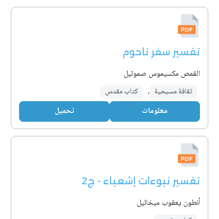
تفسير سفر ناحوم
القمص مكسيموس صموئيل
ثقافة مسيحية
,
كتاب مقدس
معلومات
تحميل
تفسير نبوءات إشعياء - ج2
أنطون يعقوب ميخائيل