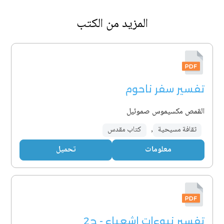
المزيد من الكتب
تفسير سفر ناحوم
القمص مكسيموس صموئيل
ثقافة مسيحية
,
كتاب مقدس
معلومات
تحميل
تفسير نبوءات إشعياء - ج2