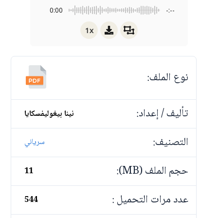
0:00
-:--
1x
نوع الملف:
تأليف / إعداد:
نينا بيغوليفسكايا
التصنيف:
سرياني
حجم الملف (MB):
11
عدد مرات التحميل :
544