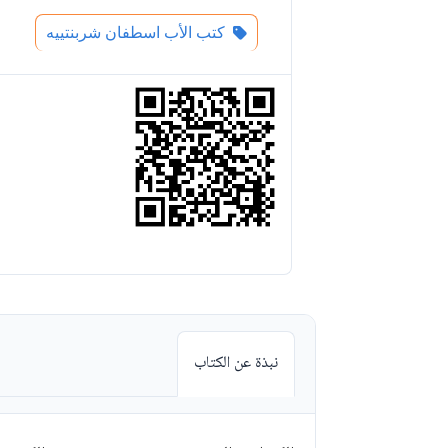
كتب الأب اسطفان شربنتييه
نبذة عن الكتاب