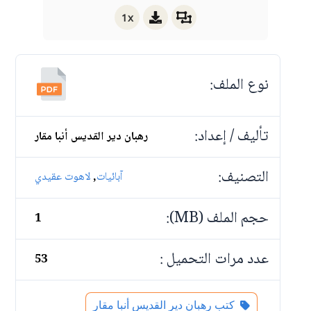
1x
نوع الملف:
تأليف / إعداد:
رهبان دير القديس أنبا مقار
التصنيف:
,
آبائيات
لاهوت عقيدي
حجم الملف (MB):
1
عدد مرات التحميل :
53
كتب رهبان دير القديس أنبا مقار