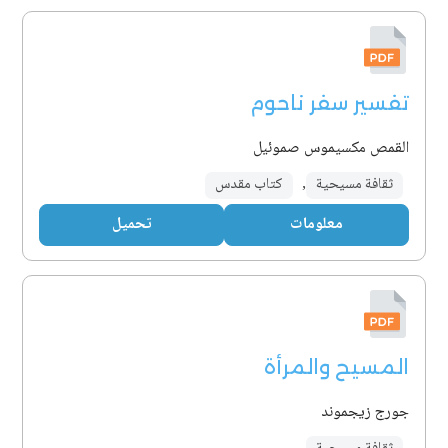
تفسير سفر ناحوم
القمص مكسيموس صموئيل
ثقافة مسيحية
,
كتاب مقدس
معلومات
تحميل
المسيح والمرأة
جورج زيجموند