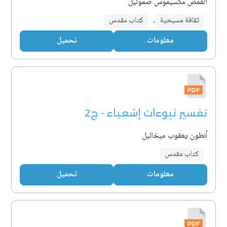
القمص مكسيموس صموئيل
ثقافة مسيحية
,
كتاب مقدس
معلومات
تحميل
تفسير نبوءات إشعياء - ج2
أنطون يعقوب ميخائيل
كتاب مقدس
معلومات
تحميل