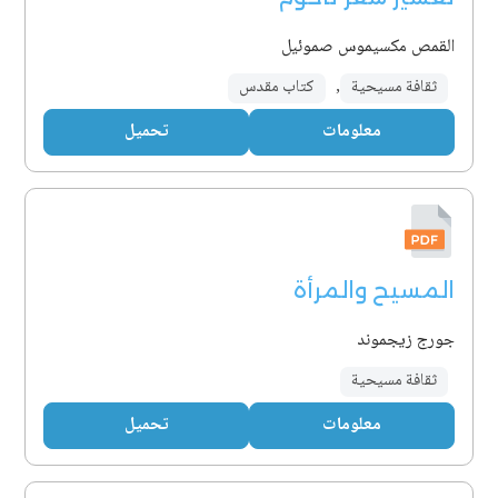
القمص مكسيموس صموئيل
ثقافة مسيحية
,
كتاب مقدس
معلومات
تحميل
المسيح والمرأة
جورج زيجموند
ثقافة مسيحية
معلومات
تحميل