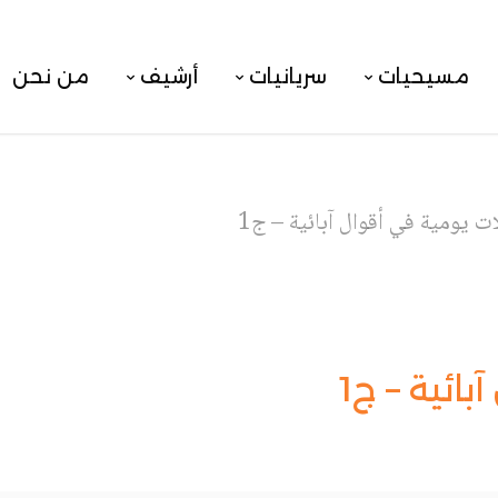
مسيحيات
سريانيات
أرشيف
من نحن
ت يومية في أقوال آبائية – ج1
ائية – ج1