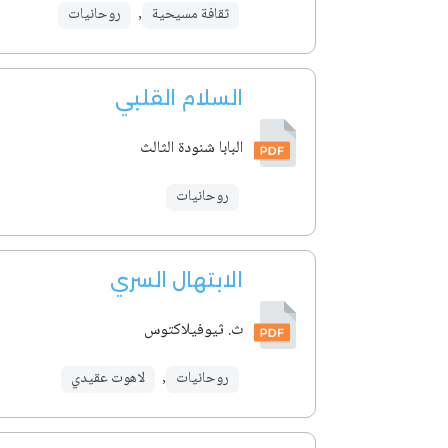
ثقافة مسيحية
,
روحانيات
السلام القلبي
البابا شنودة الثالث
روحانيات
الابتهال السري
ث. ثيوفيلاكتوس
روحانيات
,
لاهوت عقيدي