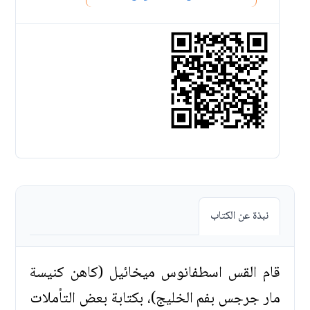
نبذة عن الكتاب
قام القس اسطفانوس ميخائيل (كاهن كنيسة
مار جرجس بفم الخليج)، بكتابة بعض التأملات