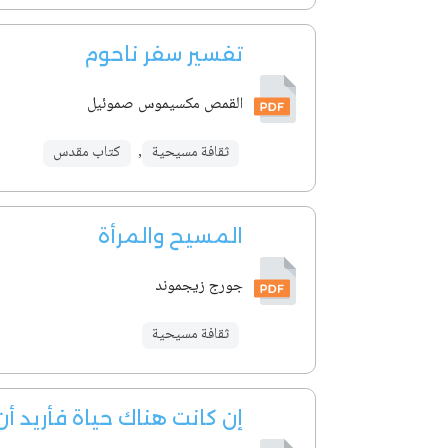
تفسير سفر ناحوم
القمص مكسيموس صموئيل
ثقافة مسيحية
,
كتاب مقدس
المسيح والمرأة
جورج زيجموند
ثقافة مسيحية
إن كانت هناك حياة فأريد أ