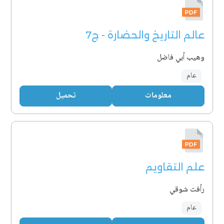
عالم التاريخ والحضارة - ج7
وهيب أبي فاضل
عام
معلومات
تحميل
علم التقاويم
رأفت شوقي
عام