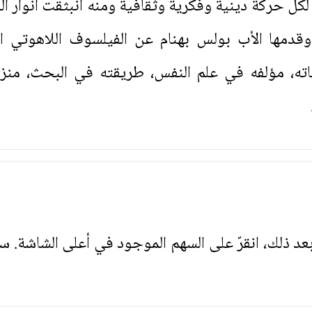
لكل حركة دينية وفكرية وثقافية ومنه انبثقت انوار ال
قدمها الأب بولس بهنام عن الفيلسوف اللاهوتي ا
حياته، مؤلفه في علم النفس، طريقته في البحث، منزل
. بعد ذلك، انقرّ على السهم الموجود في أعلى الشاشة. س