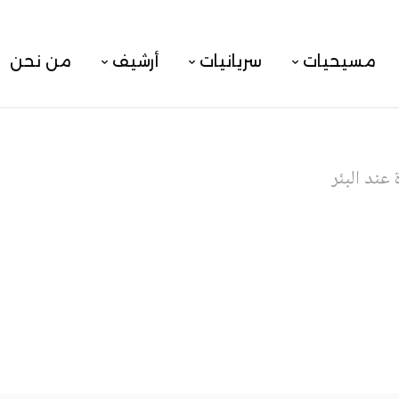
مسيحيات
سريانيات
أرشيف
من نحن
 عند البئر