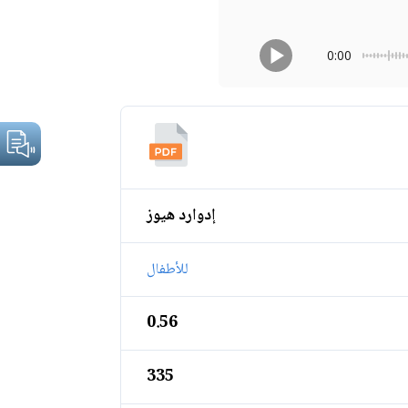
0:00
إدوارد هيوز
للأطفال
0.56
335