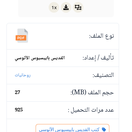
1x
نوع الملف:
تأليف / إعداد:
القديس باييسيوس الآثوسي
التصنيف:
روحانيات
حجم الملف (MB):
27
عدد مرات التحميل :
925
كتب القديس باييسيوس الآثوسي