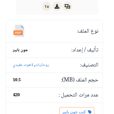
1x
نوع الملف:
تأليف / إعداد:
جون بايبر
التصنيف:
,
روحانيات
لاهوت عقيدي
حجم الملف (MB):
10.5
عدد مرات التحميل :
420
كتب جون بايبر