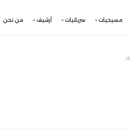
مسيحيات
سريانيات
أرشيف
من نحن
اد