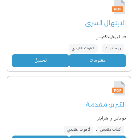
الابتهال السري
ث. ثيوفيلاكتوس
روحانيات
,
لاهوت عقيدي
معلومات
تحميل
التبرير: مقدمة
توماس ر. شراينر
كتاب مقدس
,
لاهوت عقيدي