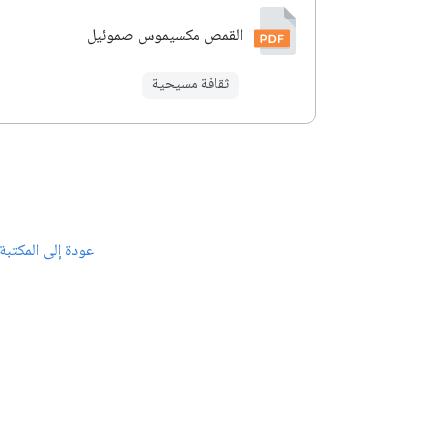
القمص مكسيموس صموئيل
ثقافة مسيحية
عودة إلى المكتبة