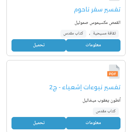
تفسير سفر ناحوم
القمص مكسيموس صموئيل
ثقافة مسيحية
,
كتاب مقدس
معلومات
تحميل
تفسير نبوءات إشعياء - ج2
أنطون يعقوب ميخائيل
كتاب مقدس
معلومات
تحميل