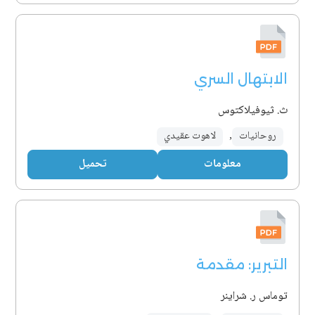
الابتهال السري
ث. ثيوفيلاكتوس
روحانيات
,
لاهوت عقيدي
معلومات
تحميل
التبرير: مقدمة
توماس ر. شراينر