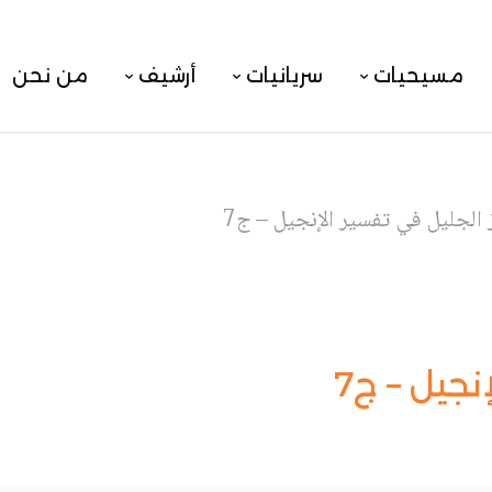
مسيحيات
سريانيات
أرشيف
من نحن
ز الجليل في تفسير الإنجيل – ج7
نجيل – ج7