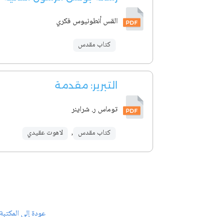
القس أنطونيوس فكري
كتاب مقدس
التبرير: مقدمة
توماس ر. شراينر
كتاب مقدس
,
لاهوت عقيدي
عودة إلى المكتبة