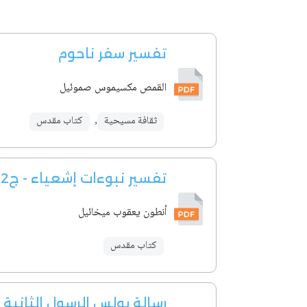
تفسير سفر ناحوم
القمص مكسيموس صموئيل
ثقافة مسيحية
,
كتاب مقدس
تفسير نبوءات إشعياء - ج2
أنطون يعقوب ميخائيل
كتاب مقدس
رسالة بولس الرسول الثانية