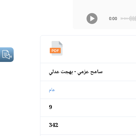
0:00
سامح عزمي - بهجت عدلي
عام
9
342