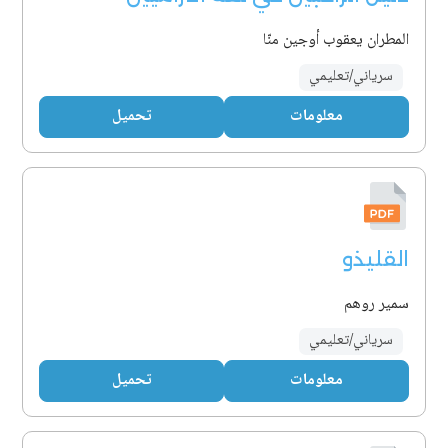
المطران يعقوب أوجين منّا
سرياني/تعليمي
معلومات
تحميل
القليذو
سمير روهم
سرياني/تعليمي
معلومات
تحميل