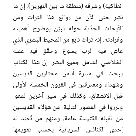
انطاكية) وشرقه (منطقة ما بين النهرين). إنّ ما
نشِر حتى الآن من روائع هذا التراث ومن
الأبحاث الجدّية حوله تبيّن بوضوح أهميته
وفرادته. إنه تراث نابع من المحيط البشري الذي
عاش فيه الرب يسوع وحقّق فيه عمله
الخلاصي الشامل جميع البشر. إنّ هذا الكتاب
يبحث في سيرة أناس مختارين قديسين
وشهداء ومعترفين في القرون الخمسة الأولى
قبل الانشقاق، وكذلك في سير آخرين لمعوا
وبرزوا في العصور التالية. من هؤلاء القديسين
من تقبله الكنيسة عامة، ومنهم من تُعيّد له
إحدى الكنائس السريانية بحسب تقويمها