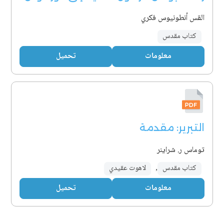
القس أنطونيوس فكري
كتاب مقدس
معلومات
تحميل
التبرير: مقدمة
توماس ر. شراينر
كتاب مقدس
,
لاهوت عقيدي
معلومات
تحميل