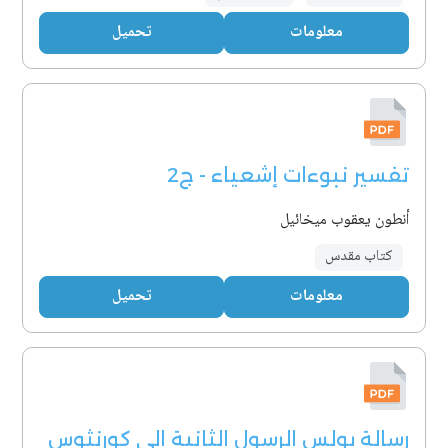
معلومات
تحميل
تفسير نبوءات إشعياء - ج2
أنطون يعقوب ميخائيل
كتاب مقدس
معلومات
تحميل
رسالة بولس الرسول الثانية إلى كورنثوس