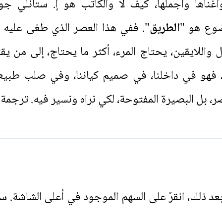
غناها وأجملها، كيف لا والكاتب هو إ. ستانلي جو
ضوع هو "
الطريق
". ففي هذا العصر الذي طغى عليه ال
واللايقين، يحتاج المرء، أكثر ما يحتاج، إلى من يق
، فهو في داخلنا، في صميم كياننا، وفي صلب طبيعة
بصر، بل البصيرة المفتوحة، لكي نراه ونسير فيه. ترج
. بعد ذلك، انقرّ على السهم الموجود في أعلى الشاشة. س