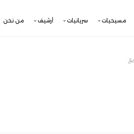
مسيحيات
سريانيات
أرشيف
من نحن
يق