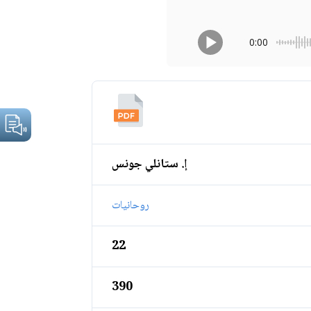
0:00
إ. ستانلي جونس
روحانيات
22
390