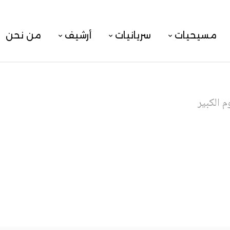
مسيحيات
سريانيات
أرشيف
من نحن
م الكبير