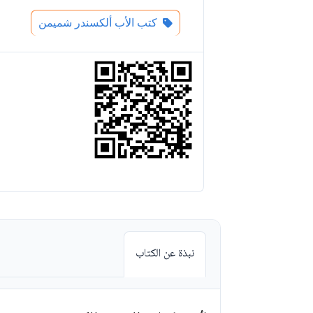
كتب الأب ألكسندر شميمن
نبذة عن الكتاب