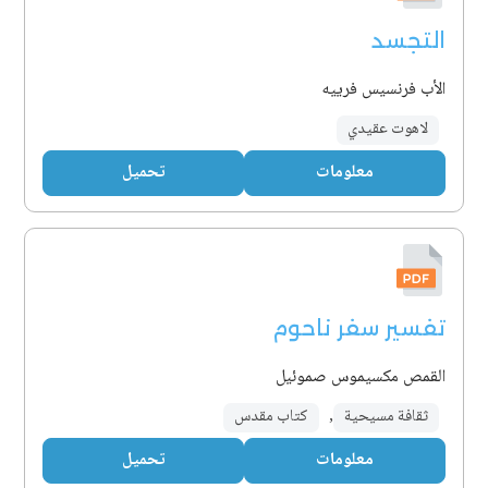
التجسد
الأب فرنسيس فرييه
لاهوت عقيدي
معلومات
تحميل
تفسير سفر ناحوم
القمص مكسيموس صموئيل
ثقافة مسيحية
,
كتاب مقدس
معلومات
تحميل