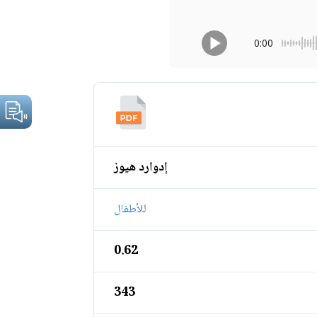
0:00
إدوارد هيوز
للأطفال
0.62
343