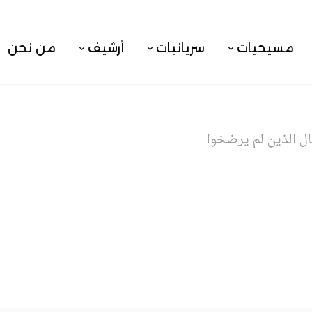
مسيحيات
سريانيات
أرشيف
من نحن
ال الذين لم يرضخوا